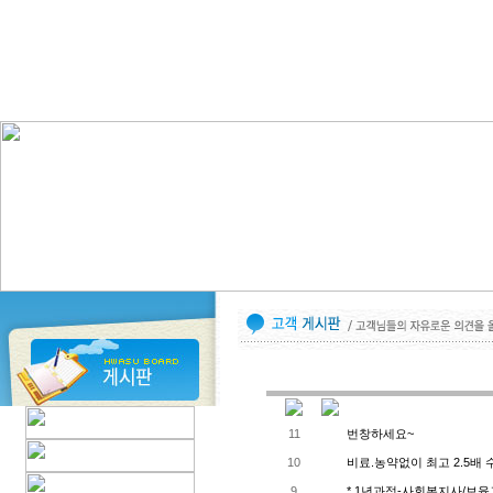
11
번창하세요~
10
비료.농약없이 최고 2.5배
9
* 1년과정-사회복지사/보