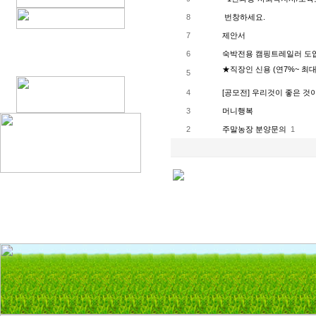
8
번창하세요.
7
제안서
6
숙박전용 캠핑트레일러 도
★직장인 신용 (연7%~ 최
5
4
[공모전] 우리것이 좋은 
3
머니행복
2
주말농장 분양문의
1