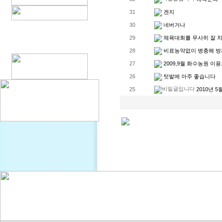
겐지
31
네버거나
30
체육대회를 무사히 잘 
29
비료농약없이 병충해 방재
28
2009,9월 화수농원 이
27
텃밭에 아주 좋습니다
26
2010년 
25