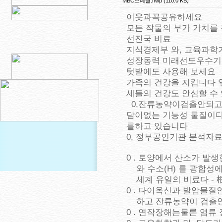
MBC스페셜.hwp (110.0 KB)
이웃과꼭공유하세요
모든 작물의 부가 가치를
선진국 비료
지식경제부 와, 교육과학
성장동력 미래선도우수기업
텃밭에도 사용해 보세요
가족의 건강을 지킴니다 
세들의 건강도 안심할 수
0,잔류농약이검출안되고 
담이없는 기능성 물질이다
를하고 있습니다
0, 정부공인기관 분석자
0 . 토양에서 산소가 발
와 수소(H) 를 광합성에
세계 유일의 비료다 - 根
0 . 다이옥신과 발암물질
하고 잔류농약이 검출안된
0 . 연작장해는물론 염류