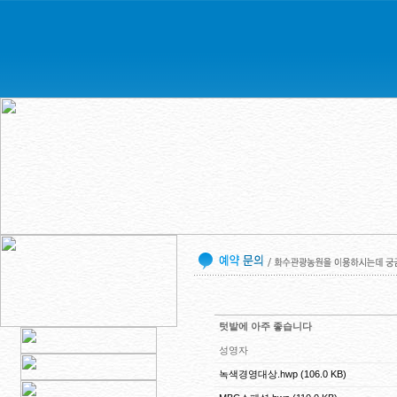
텃밭에 아주 좋습니다
성영자
녹색경영대상.hwp (106.0 KB)