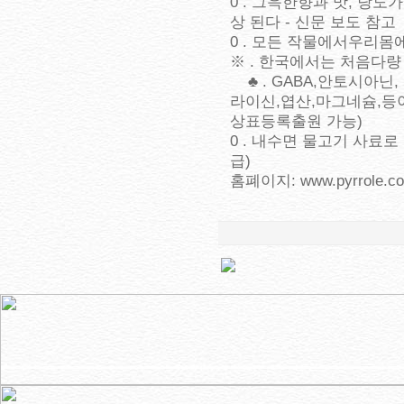
0 . 그윽한향과 맛, 당
상 된다 - 신문 보도 참고
0 . 모든 작물에서우
※ . 한국에서는 처음다량
♣ . GABA,안토시아닌,
라이신,엽산,마그네슘,등
상표등록출원 가능)
0 . 내수면 물고기 사
급)
홈폐이지: www.pyrrole.co